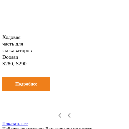
Ходовая
часть для
экскаваторов
Doosan
S280, S290
Подробнее
Показать все
Найдите подходящие Вам запчасти по классу