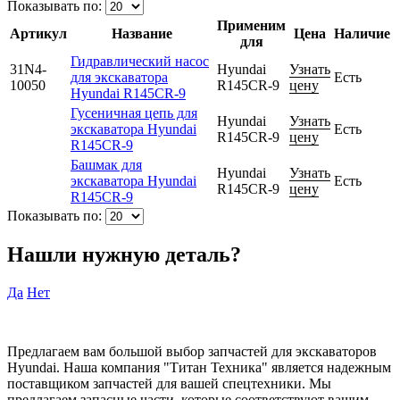
Показывать по:
Применим
Артикул
Название
Цена
Наличие
для
Гидравлический насос
31N4-
Hyundai
Узнать
для экскаватора
Есть
10050
R145CR-9
цену
Hyundai R145CR-9
Гусеничная цепь для
Hyundai
Узнать
экскаватора Hyundai
Есть
R145CR-9
цену
R145CR-9
Башмак для
Hyundai
Узнать
экскаватора Hyundai
Есть
R145CR-9
цену
R145CR-9
Показывать по:
Нашли нужную деталь?
Да
Нет
Предлагаем вам большой выбор запчастей для экскаваторов
Hyundai. Наша компания "Титан Техника" является надежным
поставщиком запчастей для вашей спецтехники. Мы
предлагаем запасные части, которые соответствуют вашим