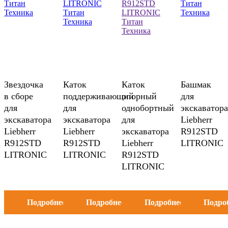
Звездочка
Каток
Каток
Башмак
в сборе
поддерживающий
опорный
для
для
для
однобортный
экскаватора
экскаватора
экскаватора
для
Liebherr
Liebherr
Liebherr
экскаватора
R912STD
R912STD
R912STD
Liebherr
LITRONIC
LITRONIC
LITRONIC
R912STD
LITRONIC
Подробнее
Подробнее
Подробнее
Подро