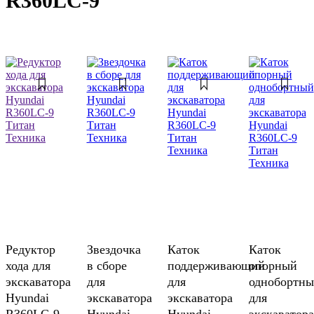
R360LC-9
Редуктор
Звездочка
Каток
Каток
хода для
в сборе
поддерживающий
опорный
экскаватора
для
для
однобортн
Hyundai
экскаватора
экскаватора
для
R360LC-9
Hyundai
Hyundai
экскаватора