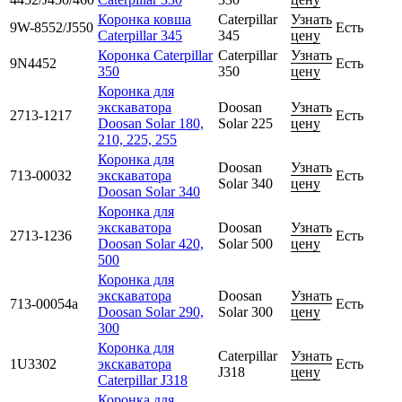
Коронка ковша
Caterpillar
Узнать
9W-8552/J550
Есть
Caterpillar 345
345
цену
Коронка Caterpillar
Caterpillar
Узнать
9N4452
Есть
350
350
цену
Коронка для
экскаватора
Doosan
Узнать
2713-1217
Есть
Doosan Solar 180,
Solar 225
цену
210, 225, 255
Коронка для
Doosan
Узнать
713-00032
экскаватора
Есть
Solar 340
цену
Doosan Solar 340
Коронка для
экскаватора
Doosan
Узнать
2713-1236
Есть
Doosan Solar 420,
Solar 500
цену
500
Коронка для
экскаватора
Doosan
Узнать
713-00054а
Есть
Doosan Solar 290,
Solar 300
цену
300
Коронка для
Caterpillar
Узнать
1U3302
экскаватора
Есть
J318
цену
Caterpillar J318
Коронка для