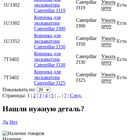
Caterpillar
Узнать
1U3302
экскаватора
Есть
J319
цену
Caterpillar J319
Коронка для
Caterpillar
Узнать
1U3302
экскаватора
Есть
J300
цену
Caterpillar J300
Коронка для
Caterpillar
Узнать
1U3352
экскаватора
Есть
J350
цену
Caterpillar J350
Коронка для
Caterpillar
Узнать
7T3402
экскаватора
Есть
J330
цену
Caterpillar J330
Коронка для
Caterpillar
Узнать
7T3402
экскаватора
Есть
J325
цену
Caterpillar J325
Показывать по:
Страницы:
1
|
2
|
3
|
4
|
5
|
...
|
7
|
След.
Нашли нужную деталь?
Да
Нет
Наличие