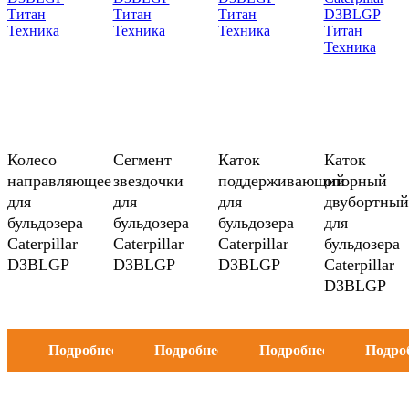
Колесо
Сегмент
Каток
Каток
направляющее
звездочки
поддерживающий
опорный
для
для
для
двубортный
бульдозера
бульдозера
бульдозера
для
Caterpillar
Caterpillar
Caterpillar
бульдозера
D3BLGP
D3BLGP
D3BLGP
Caterpillar
D3BLGP
Подробнее
Подробнее
Подробнее
Подро