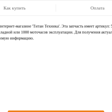
Как купить
Оплата
 интернет-магазине 'Титан Техника'. Эта запчасть имеет артику
кладной или 1000 моточасов эксплуатации. Для получения актуа
одимую информацию.
 нашли товар, который иск
или остались вопросы?
авьте заявку на бесплатную консультацию у нашего специал