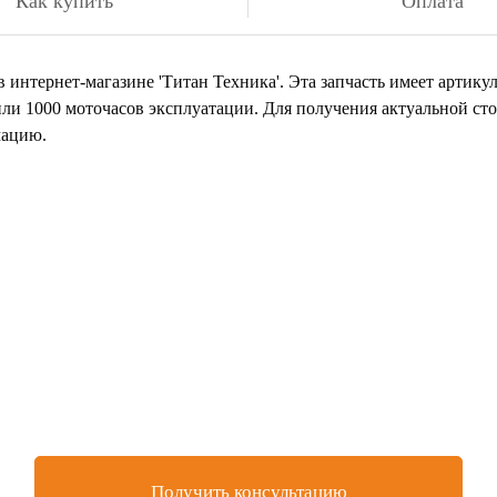
Как купить
Оплата
 интернет-магазине 'Титан Техника'. Эта запчасть имеет артику
или 1000 моточасов эксплуатации. Для получения актуальной ст
мацию.
 нашли товар, который иск
или остались вопросы?
авьте заявку на бесплатную консультацию у нашего специал
Получить консультацию