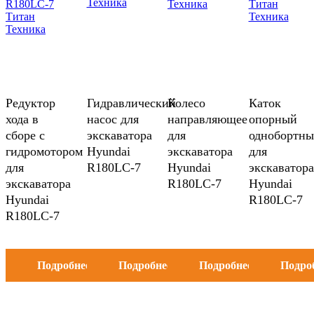
Редуктор
Гидравлический
Колесо
Каток
хода в
насос для
направляющее
опорный
сборе с
экскаватора
для
однобортн
гидромотором
Hyundai
экскаватора
для
для
R180LC-7
Hyundai
экскаватора
экскаватора
R180LC-7
Hyundai
Hyundai
R180LC-7
R180LC-7
Подробнее
Подробнее
Подробнее
Подро