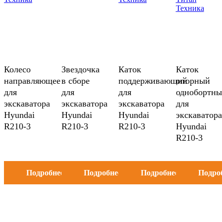
Колесо
Звездочка
Каток
Каток
направляющее
в сборе
поддерживающий
опорный
для
для
для
однобортн
экскаватора
экскаватора
экскаватора
для
Hyundai
Hyundai
Hyundai
экскаватора
R210-3
R210-3
R210-3
Hyundai
R210-3
Подробнее
Подробнее
Подробнее
Подро