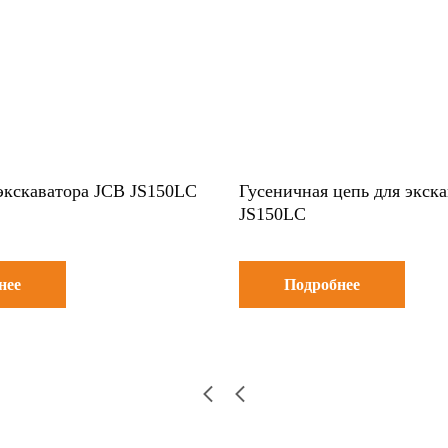
экскаватора JCB JS150LC
Гусеничная цепь для экск
JS150LC
нее
Подробнее