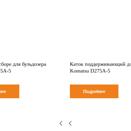
сборе для бульдозера
Каток поддерживающий дл
75A-5
Komatsu D275A-5
нее
Подробнее