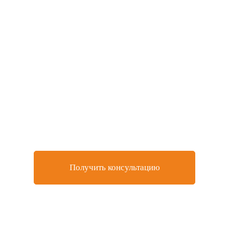
Не нашли товар, который
искали или остались
вопросы?
Оставьте заявку на бесплатную консультацию у
нашего специалиста
Получить консультацию