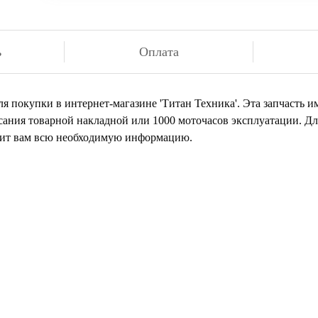
ь
Оплата
я покупки в интернет-магазине 'Титан Техника'. Эта запчасть и
сания товарной накладной или 1000 моточасов эксплуатации. Дл
авит вам всю необходимую информацию.
 нашли товар, который иск
или остались вопросы?
авьте заявку на бесплатную консультацию у нашего специал