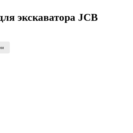
для экскаватора JCB
ии