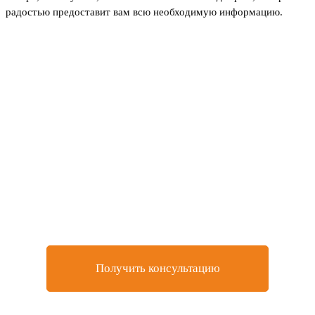
радостью предоставит вам всю необходимую информацию.
Не нашли товар, который
искали или остались
вопросы?
Оставьте заявку на бесплатную консультацию у
нашего специалиста
Получить консультацию