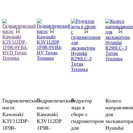
Гидравлический
Гидравлический
Редуктор
Колесо
насос
насос
хода в
направляю
Kawasaki
Kawasaki
сборе с
для
K3V112DP-
K3V112DP
гидромотором
экскаватора
1F9R-
1F9R-
для
Hyundai