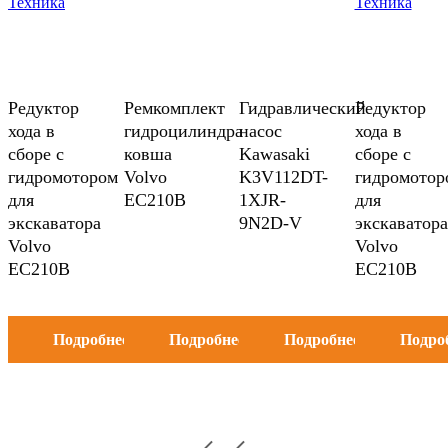
Редуктор
Ремкомплект
Гидравлический
Редуктор
хода в
гидроцилиндра
насос
хода в
сборе с
ковша
Kawasaki
сборе с
гидромотором
Volvo
K3V112DT-
гидромотор
для
EC210B
1XJR-
для
экскаватора
9N2D-V
экскаватора
Volvo
Volvo
EC210B
EC210B
Подробнее
Подробнее
Подробнее
Подро