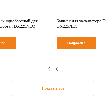
ый однобортный для
Башмак для экскаватора D
а Doosan DX225NLC
DX225NLC
нее
Подробнее
Показать все