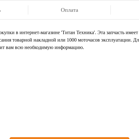
ь
Оплата
купки в интернет-магазине 'Титан Техника'. Эта запчасть имее
сания товарной накладной или 1000 моточасов эксплуатации. Дл
авит вам всю необходимую информацию.
 нашли товар, который иск
или остались вопросы?
авьте заявку на бесплатную консультацию у нашего специал