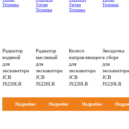
Радиатор
Радиатор
Колесо
Звездочка
водяной
масляный
направляющее
в сборе
для
для
для
для
экскаватора
экскаватора
экскаватора
экскаватора
JCB
JCB
JCB
JCB
JS220LR
JS220LR
JS220LR
JS220LR
Подробнее
Подробнее
Подробнее
Подро