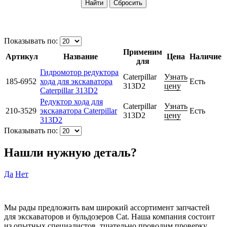
Показывать по:
Применим
Артикул
Название
Цена
Наличие
для
Гидромотор редуктора
Caterpillar
Узнать
185-6952
хода для экскаватора
Есть
313D2
цену
Caterpillar 313D2
Редуктор хода для
Caterpillar
Узнать
210-3529
экскаватора Caterpillar
Есть
313D2
цену
313D2
Показывать по:
Нашли нужную деталь?
Да
Нет
Мы рады предложить вам широкий ассортимент запчастей
для экскаваторов и бульдозеров Cat. Наша компания состоит
из опытных специалистов, тщательно проводим проверку