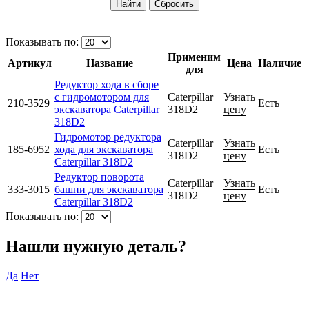
Показывать по:
Применим
Артикул
Название
Цена
Наличие
для
Редуктор хода в сборе
с гидромотором для
Caterpillar
Узнать
210-3529
Есть
экскаватора Caterpillar
318D2
цену
318D2
Гидромотор редуктора
Caterpillar
Узнать
185-6952
хода для экскаватора
Есть
318D2
цену
Caterpillar 318D2
Редуктор поворота
Caterpillar
Узнать
333-3015
башни для экскаватора
Есть
318D2
цену
Caterpillar 318D2
Показывать по:
Нашли нужную деталь?
Да
Нет