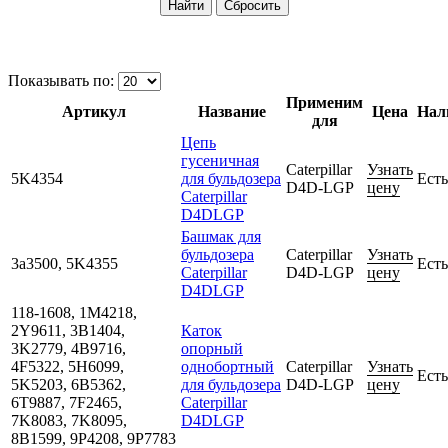
Показывать по:
Применим
Артикул
Название
Цена
Нал
для
Цепь
гусеничная
Caterpillar
Узнать
5K4354
для бульдозера
Есть
D4D-LGP
цену
Caterpillar
D4DLGP
Башмак для
бульдозера
Caterpillar
Узнать
3а3500, 5K4355
Есть
Caterpillar
D4D-LGP
цену
D4DLGP
118-1608, 1M4218,
2Y9611, 3B1404,
Каток
3K2779, 4B9716,
опорный
4F5322, 5H6099,
однобортный
Caterpillar
Узнать
Есть
5K5203, 6B5362,
для бульдозера
D4D-LGP
цену
6T9887, 7F2465,
Caterpillar
7K8083, 7K8095,
D4DLGP
8B1599, 9P4208, 9P7783