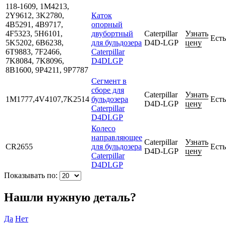
118-1609, 1M4213,
2Y9612, 3K2780,
Каток
4B5291, 4B9717,
опорный
4F5323, 5H6101,
двубортный
Caterpillar
Узнать
Есть
5K5202, 6B6238,
для бульдозера
D4D-LGP
цену
6T9883, 7F2466,
Caterpillar
7K8084, 7K8096,
D4DLGP
8B1600, 9P4211, 9P7787
Сегмент в
сборе для
Caterpillar
Узнать
1M1777,4V4107,7K2514
бульдозера
Есть
D4D-LGP
цену
Caterpillar
D4DLGP
Колесо
направляющее
Caterpillar
Узнать
CR2655
для бульдозера
Есть
D4D-LGP
цену
Caterpillar
D4DLGP
Показывать по:
Нашли нужную деталь?
Да
Нет