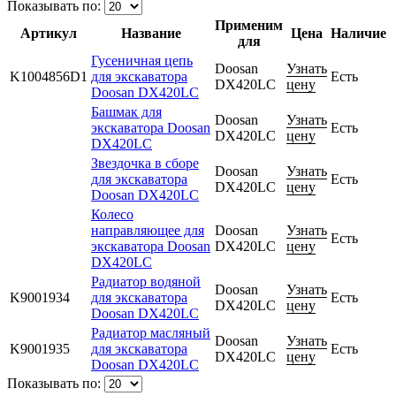
Показывать по:
Применим
Артикул
Название
Цена
Наличие
для
Гусеничная цепь
Doosan
Узнать
K1004856D1
для экскаватора
Есть
DX420LC
цену
Doosan DX420LC
Башмак для
Doosan
Узнать
экскаватора Doosan
Есть
DX420LC
цену
DX420LC
Звездочка в сборе
Doosan
Узнать
для экскаватора
Есть
DX420LC
цену
Doosan DX420LC
Колесо
направляющее для
Doosan
Узнать
Есть
экскаватора Doosan
DX420LC
цену
DX420LC
Радиатор водяной
Doosan
Узнать
K9001934
для экскаватора
Есть
DX420LC
цену
Doosan DX420LC
Радиатор масляный
Doosan
Узнать
K9001935
для экскаватора
Есть
DX420LC
цену
Doosan DX420LC
Показывать по: