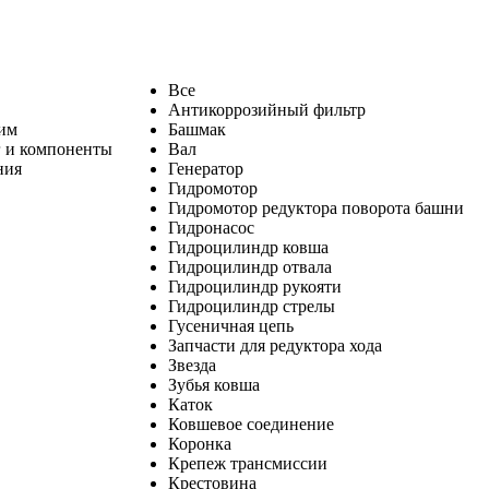
Все
Антикоррозийный фильтр
ним
Башмак
 и компоненты
Вал
ния
Генератор
Гидромотор
Гидромотор редуктора поворота башни
Гидронасос
Гидроцилиндр ковша
Гидроцилиндр отвала
Гидроцилиндр рукояти
Гидроцилиндр стрелы
Гусеничная цепь
Запчасти для редуктора хода
Звезда
Зубья ковша
Каток
Ковшевое соединение
Коронка
Крепеж трансмиссии
Крестовина