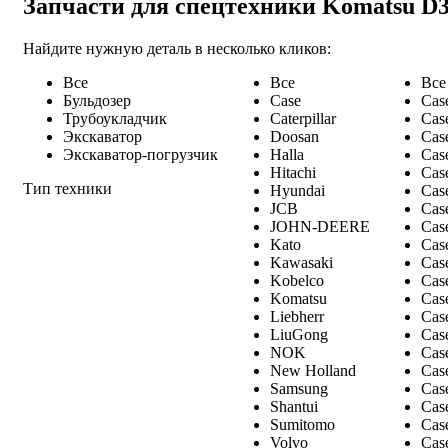
Запчасти для спецтехники Komatsu D
Найдите нужную деталь в несколько кликов:
Все
Все
Все
Бульдозер
Case
Cas
Трубоукладчик
Caterpillar
Cas
Экскаватор
Doosan
Cas
Экскаватор-погрузчик
Halla
Cas
Hitachi
Cas
Тип техники
Hyundai
Cas
JCB
Cas
JOHN-DEERE
Cas
Kato
Cas
Kawasaki
Cas
Kobelco
Cas
Komatsu
Cas
Liebherr
Cas
LiuGong
Cas
NOK
Cas
New Holland
Cas
Samsung
Cas
Shantui
Cas
Sumitomo
Cas
Volvo
Cas