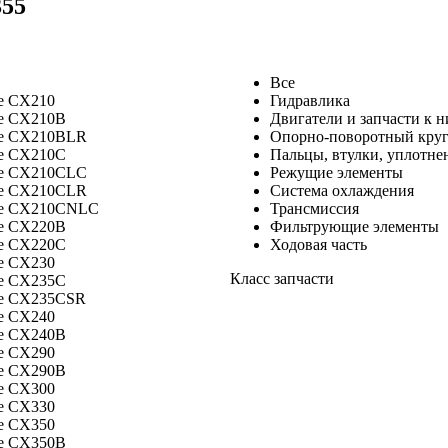
355
Все
e CX210
Гидравлика
e CX210B
Двигатели и запчасти к 
e CX210BLR
Опорно-поворотный круг
e CX210C
Пальцы, втулки, уплотне
e CX210CLC
Режущие элементы
e CX210CLR
Система охлаждения
e CX210CNLC
Трансмиссия
e CX220B
Фильтрующие элементы
e CX220C
Ходовая часть
e CX230
Класс запчасти
e CX235C
e CX235CSR
e CX240
e CX240B
e CX290
e CX290B
e CX300
e CX330
e CX350
e CX350B