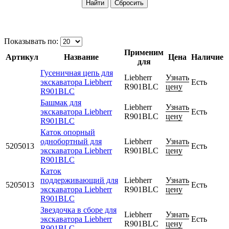
Показывать по:
Применим
Артикул
Название
Цена
Наличие
для
Гусеничная цепь для
Liebherr
Узнать
экскаватора Liebherr
Есть
R901BLC
цену
R901BLC
Башмак для
Liebherr
Узнать
экскаватора Liebherr
Есть
R901BLC
цену
R901BLC
Каток опорный
однобортный для
Liebherr
Узнать
5205013
Есть
экскаватора Liebherr
R901BLC
цену
R901BLC
Каток
поддерживающий для
Liebherr
Узнать
5205013
Есть
экскаватора Liebherr
R901BLC
цену
R901BLC
Звездочка в сборе для
Liebherr
Узнать
экскаватора Liebherr
Есть
R901BLC
цену
R901BLC