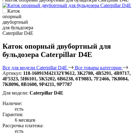
Каток опорный двубортный для
бульдозера Caterpillar D4E
Все для модели Caterpillar D4E
Все товары категории
Артикул:
118-16091M42132Y9612, 3K2780, 4B5291, 4B9717,
4F5323, 5H6101, 5K5202, 6B6238, 6T9883, 7F2466, 7K8084,
7K8096, 8B1600, 9P4211, 9P7787
Для модели:
Caterpillar D4E
Наличие:
есть
Гарантия:
6 месяцев
Рассрочка платежа:
есть