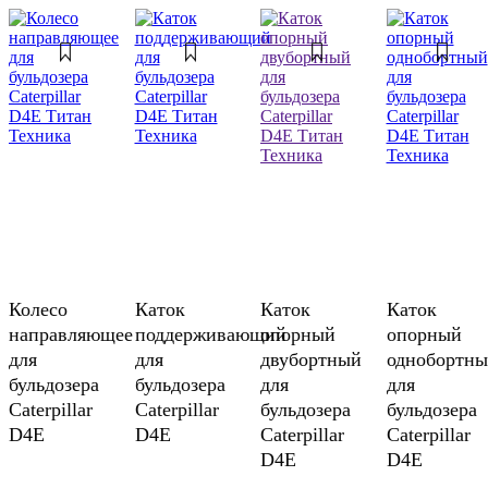
Колесо
Каток
Каток
Каток
направляющее
поддерживающий
опорный
опорный
для
для
двубортный
однобортн
бульдозера
бульдозера
для
для
Caterpillar
Caterpillar
бульдозера
бульдозера
D4E
D4E
Caterpillar
Caterpillar
D4E
D4E