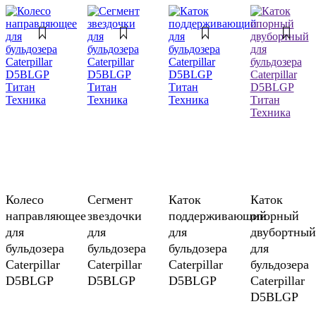
Колесо
Сегмент
Каток
Каток
направляющее
звездочки
поддерживающий
опорный
для
для
для
двубортный
бульдозера
бульдозера
бульдозера
для
Caterpillar
Caterpillar
Caterpillar
бульдозера
D5BLGP
D5BLGP
D5BLGP
Caterpillar
D5BLGP