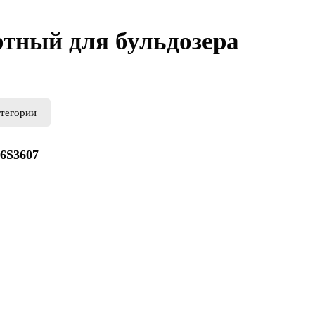
тный для бульдозера
атегории
 6S3607