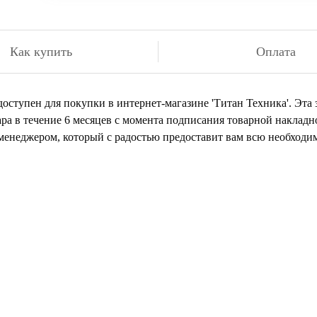
Как купить
Оплата
оступен для покупки в интернет-магазине 'Титан Техника'. Эта з
ра в течение 6 месяцев с момента подписания товарной накладн
м менеджером, который с радостью предоставит вам всю необхо
 нашли товар, который иск
или остались вопросы?
авьте заявку на бесплатную консультацию у нашего специал