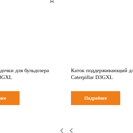
дочки для бульдозера
Каток поддерживающий дл
D3GXL
Caterpillar D3GXL
нее
Подробнее