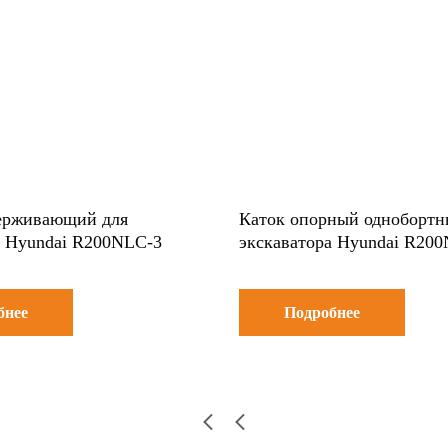
ерживающий для
Каток опорный однобортн
а Hyundai R200NLC-3
экскаватора Hyundai R20
бнее
Подробнее