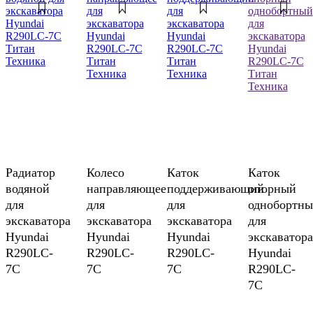
Радиатор
Колесо
Каток
Каток
водяной
направляющее
поддерживающий
опорный
для
для
для
однобортн
экскаватора
экскаватора
экскаватора
для
Hyundai
Hyundai
Hyundai
экскаватора
R290LC-
R290LC-
R290LC-
Hyundai
7C
7C
7C
R290LC-
7C