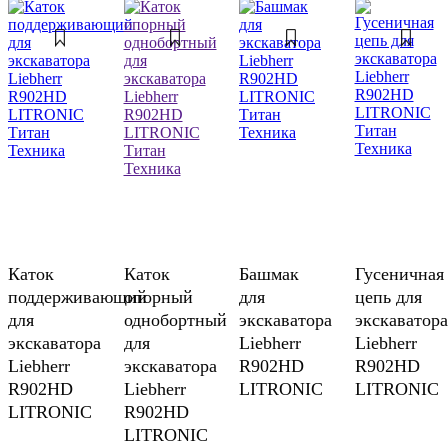
Каток
Каток
Башмак
Гусеничная
поддерживающий
опорный
для
цепь для
для
однобортный
экскаватора
экскаватора
экскаватора
для
Liebherr
Liebherr
Liebherr
экскаватора
R902HD
R902HD
R902HD
Liebherr
LITRONIC
LITRONIC
LITRONIC
R902HD
LITRONIC