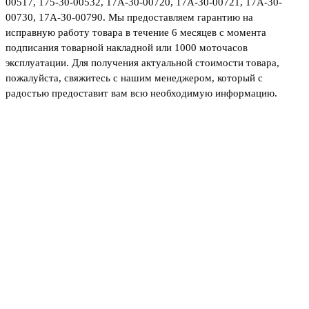
00517, 175-30-00532, 17A-30-00720, 17A-30-00721, 17A-30-
00730, 17A-30-00790. Мы предоставляем гарантию на
исправную работу товара в течение 6 месяцев с момента
подписания товарной накладной или 1000 моточасов
эксплуатации. Для получения актуальной стоимости товара,
пожалуйста, свяжитесь с нашим менеджером, который с
радостью предоставит вам всю необходимую информацию.
Не нашли товар, который
искали или остались
вопросы?
Оставьте заявку на бесплатную консультацию у
нашего специалиста