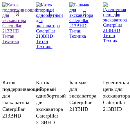
Каток
Каток
Башмак
Гусеничная
поддерживающий
опорный
для
цепь для
для
однобортный
экскаватора
экскаватора
экскаватора
для
Caterpillar
Caterpillar
Caterpillar
экскаватора
213BHD
213BHD
213BHD
Caterpillar
213BHD