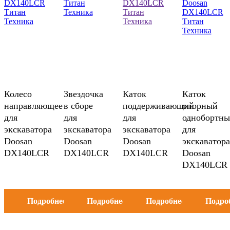
Колесо
Звездочка
Каток
Каток
направляющее
в сборе
поддерживающий
опорный
для
для
для
однобортн
экскаватора
экскаватора
экскаватора
для
Doosan
Doosan
Doosan
экскаватора
DX140LCR
DX140LCR
DX140LCR
Doosan
DX140LCR
Подробнее
Подробнее
Подробнее
Подро