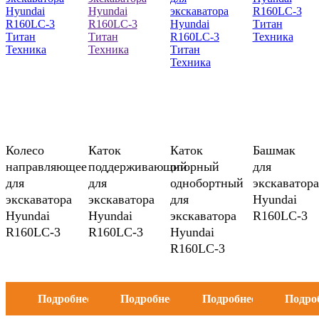
Колесо
Каток
Каток
Башмак
направляющее
поддерживающий
опорный
для
для
для
однобортный
экскаватора
экскаватора
экскаватора
для
Hyundai
Hyundai
Hyundai
экскаватора
R160LC-3
R160LC-3
R160LC-3
Hyundai
R160LC-3
Подробнее
Подробнее
Подробнее
Подро