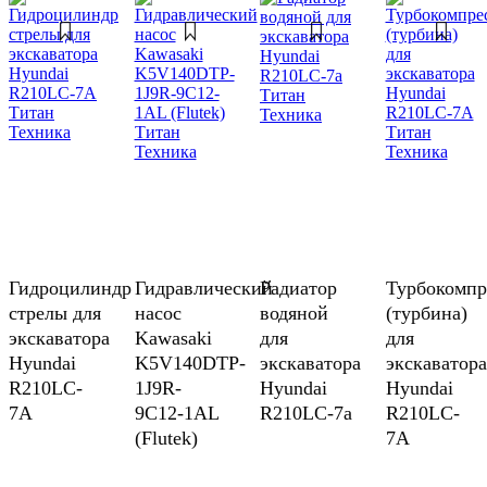
Гидроцилиндр
Гидравлический
Радиатор
Турбокомпр
стрелы для
насос
водяной
(турбина)
экскаватора
Kawasaki
для
для
Hyundai
K5V140DTP-
экскаватора
экскаватора
R210LC-
1J9R-
Hyundai
Hyundai
7A
9C12-1AL
R210LC-7a
R210LC-
(Flutek)
7A