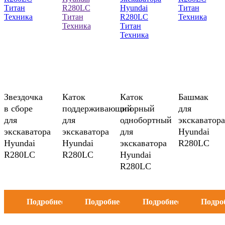
Звездочка
Каток
Каток
Башмак
в сборе
поддерживающий
опорный
для
для
для
однобортный
экскаватора
экскаватора
экскаватора
для
Hyundai
Hyundai
Hyundai
экскаватора
R280LC
R280LC
R280LC
Hyundai
R280LC
Подробнее
Подробнее
Подробнее
Подро