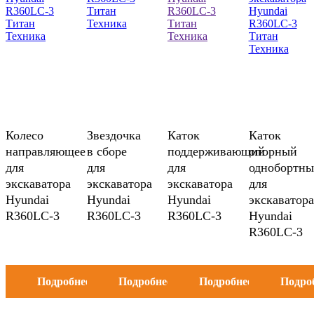
Колесо
Звездочка
Каток
Каток
направляющее
в сборе
поддерживающий
опорный
для
для
для
однобортн
экскаватора
экскаватора
экскаватора
для
Hyundai
Hyundai
Hyundai
экскаватора
R360LC-3
R360LC-3
R360LC-3
Hyundai
R360LC-3
Подробнее
Подробнее
Подробнее
Подро