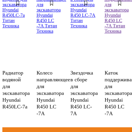
Радиатор
Колесо
Звездочка
Каток
водяной
направляющее
в сборе
поддержив
для
для
для
для
экскаватора
экскаватора
экскаватора
экскаватора
Hyundai
Hyundai
Hyundai
Hyundai
R450LC-7a
R450 LC
R450 LC-
R450 LC
-7A
7A
-7A