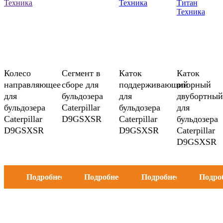
Колесо
Сегмент в
Каток
Каток
направляющее
сборе для
поддерживающий
опорный
для
бульдозера
для
двубортный
бульдозера
Caterpillar
бульдозера
для
Caterpillar
D9GSXSR
Caterpillar
бульдозера
D9GSXSR
D9GSXSR
Caterpillar
D9GSXSR
Подробнее
Подробнее
Подробнее
Подро