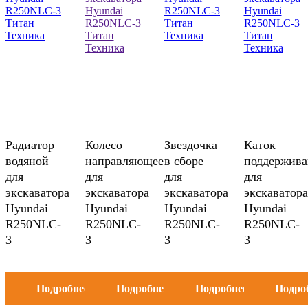
Радиатор
Колесо
Звездочка
Каток
водяной
направляющее
в сборе
поддержив
для
для
для
для
экскаватора
экскаватора
экскаватора
экскаватора
Hyundai
Hyundai
Hyundai
Hyundai
R250NLC-
R250NLC-
R250NLC-
R250NLC-
3
3
3
3
Подробнее
Подробнее
Подробнее
Подро