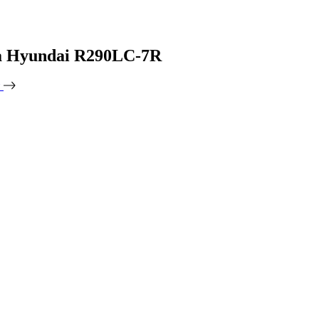
а Hyundai R290LC-7R
и