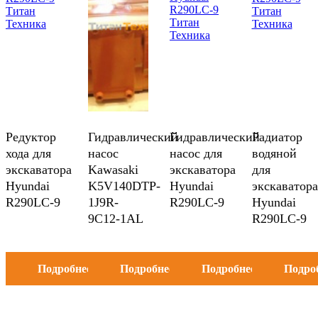
Редуктор
Гидравлический
Гидравлический
Радиатор
хода для
насос
насос для
водяной
экскаватора
Kawasaki
экскаватора
для
Hyundai
K5V140DTP-
Hyundai
экскаватора
R290LC-9
1J9R-
R290LC-9
Hyundai
9C12-1AL
R290LC-9
Подробнее
Подробнее
Подробнее
Подро