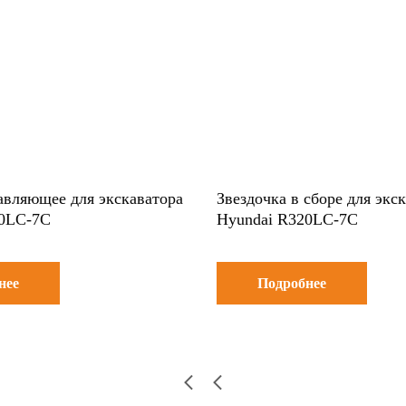
авляющее для экскаватора
Звездочка в сборе для экс
20LC-7C
Hyundai R320LC-7C
нее
Подробнее