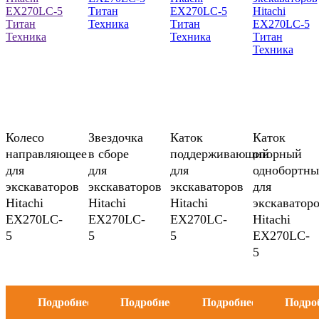
Колесо
Звездочка
Каток
Каток
направляющее
в сборе
поддерживающий
опорный
для
для
для
однобортн
экскаваторов
экскаваторов
экскаваторов
для
Hitachi
Hitachi
Hitachi
экскаватор
EX270LC-
EX270LC-
EX270LC-
Hitachi
5
5
5
EX270LC-
5
Подробнее
Подробнее
Подробнее
Подро