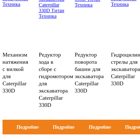
Механизм
Редуктор
Редуктор
Гидроцили
натяжения
хода в
поворота
стрелы для
с вилкой
сборе с
башни для
экскаватора
для
гидромотором
экскаватора
Caterpillar
Caterpillar
для
Caterpillar
330D
330D
экскаватора
330D
Caterpillar
330D
Подробнее
Подробнее
Подробнее
Подро