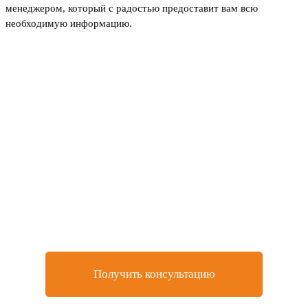
менеджером, который с радостью предоставит вам всю
необходимую информацию.
Не нашли товар, который
искали или остались
вопросы?
Оставьте заявку на бесплатную консультацию у
нашего специалиста
Получить консультацию