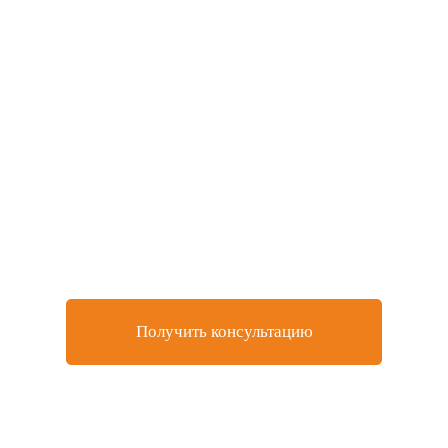
Не нашли товар, который
искали или остались
вопросы?
Оставьте заявку на бесплатную консультацию у
нашего специалиста
Получить консультацию