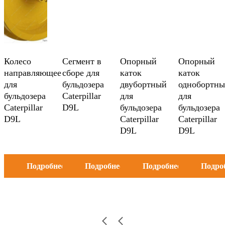
Колесо
Сегмент в
Опорный
Опорный
направляющее
сборе для
каток
каток
для
бульдозера
двубортный
однобортн
бульдозера
Caterpillar
для
для
Caterpillar
D9L
бульдозера
бульдозера
D9L
Caterpillar
Caterpillar
D9L
D9L
Подробнее
Подробнее
Подробнее
Подро